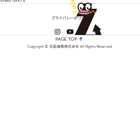
PCB廃棄物処理
スクラップ買取（鉄・非鉄金属）
プライバシーポリシー
パラシュートゼロ
PAGE TOP
Copyright © 北辰通商株式会社 All Rights Reserved.