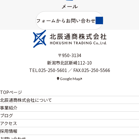
メール
フォームからお問い合わせ
〒950-3134
新潟市北区新崎112-10
TEL.025-250-5601 ／ FAX.025-250-5566
Google Map
TOPページ
北辰通商株式会社について
北辰通商株式会社について
事業紹介
事業紹介
会社情報
ブログ
低濃度PCB処理ブログ
電気工事サポートサービス業
アクセス
労働安全衛生・汚染防止
鉄スクラップ・銅買取ブログ
採用情報
変圧器解体・処理
CSR
（企業の社会的責任）
への取り組み
お問い合わせ