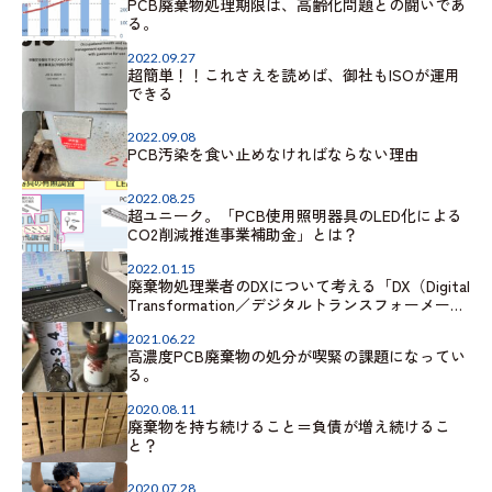
PCB廃棄物処理期限は、高齢化問題との闘いであ
る。
2022.09.27
超簡単！！これさえを読めば、御社もISOが運用
できる
2022.09.08
PCB汚染を食い止めなければならない理由
2022.08.25
超ユニーク。「PCB使用照明器具のLED化による
CO2削減推進事業補助金」とは？
2022.01.15
廃棄物処理業者のDXについて考える「DX（Digital
Transformation／デジタルトランスフォーメーシ
ョン）」
2021.06.22
高濃度PCB廃棄物の処分が喫緊の課題になってい
る。
2020.08.11
廃棄物を持ち続けること＝負債が増え続けるこ
と？
2020.07.28