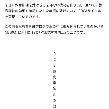
まさに教育訓練を受けざるを得ない状況を作り出し、且つその教
育訓練の効果を確認したら次年度に繋げていく、PDCAサイクル
を実現しているのです。
この盤石な教育訓練プログラムの中に組み込まれているのが、「P
CB濃度仕分け教育」と「PCB誤廃棄防止」の二つです。
P
C
B
誤
廃
棄
防
止
の
教