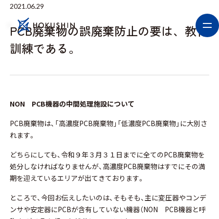
北辰通商株式会社について
事業紹介
2021.06.29
事業紹介
会社情報
ブログ
低濃度PCB処理ブログ
PCB廃棄物の誤廃棄防止の要は、教育
電気工事サポートサービス業
アクセス
労働安全衛生・汚染防止
鉄スクラップ・銅買取ブログ
採用情報
変圧器解体・処理
CSR
（企業の社会的責任）
への取り組み
訓練である。
お問い合わせ
PCB廃棄物処理
スクラップ買取（鉄・非鉄金属）
プライバシーポリシー
パラシュートゼロ
NON
PCB
機器の中間処理施設について
PCB廃棄物は、「高濃度PCB廃棄物」「低濃度PCB廃棄物」に大別さ
れます。
どちらにしても、令和９年３月３１日までに全てのPCB廃棄物を
処分しなければなりませんが、高濃度PCB廃棄物はすでにその満
期を迎えているエリアが出てきております。
ところで、今回お伝えしたいのは、そもそも、主に変圧器やコンデ
ンサや安定器にPCBが含有していない機器（NON PCB機器と呼