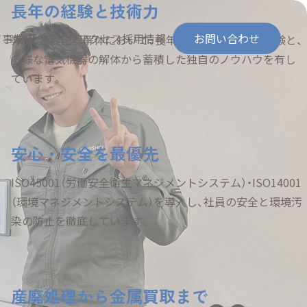
長年の経験と技術力
て
事業紹介
ブログ
アクセス
採用情報
お問い合わせ
弊社は、変圧器解体において、長年培ってきた豊富な経験と、
多様な電気機器の解体から蓄積した独自のノウハウを有し
ています。
社会的責任）
安心・安全を最優先
ISO45001（労働安全衛生マネジメントシステム）・ISO14001
（環境マネジメントシステム）を導入し、社員の安全と環境汚
染の防止を徹底しています。
産廃処理から金属買取まで