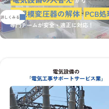
から
大規模変圧器の解体
PCB処
詳しくみる
専門チームが
安全・適正に対応！
電気設備の
｢電気工事サポートサービス業｣