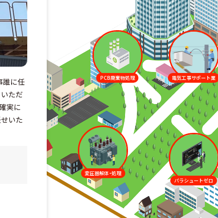
PCB廃棄物処理
電気工事サポート業
事誰に任
をいただ
確実に
任せいた
変圧器解体・処理
パラシュートゼロ