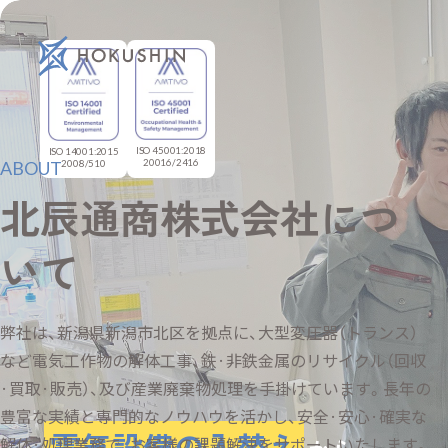
ISO 45001:2018
ISO 14001:2015
ABOUT
20016/2416
2008/510
北辰通商株式会社につ
いて
弊社は、新潟県新潟市北区を拠点に、大型変圧器（トランス）
など電気工作物の解体工事、鉄·非鉄金属のリサイクル（回収
·買取·販売）、及び産業廃棄物処理を手掛けています。長年の
豊富な実績と専門的なノウハウを活かし、安全·安心·確実な
電気設備の入替え
解体·処理業務で、お客様の課題解決をサポートいたします。