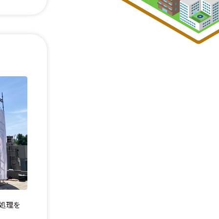
処理を
。